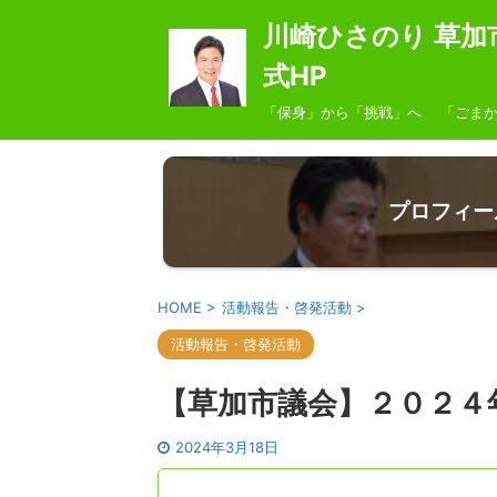
川崎ひさのり 草加
式HP
「保身」から「挑戦」へ 「ごまか
プロフィー
HOME
>
活動報告・啓発活動
>
活動報告・啓発活動
【草加市議会】２０２４
2024年3月18日