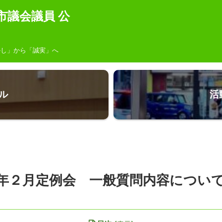
市議会議員 公
し」から「誠実」へ
ル
活
年２月定例会 一般質問内容につい