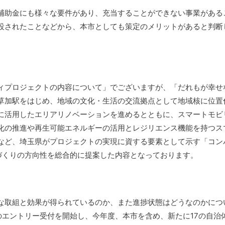
補助金にも様々な要件があり、充当することができない事業がある
設されたことなどから、本市としても策定のメリットがあると判断し
ィプロジェクトの内容について」でございますが、「だれもが幸せ
草加駅をはじめ、地域の文化・生活の交流拠点として地域核に位置
に活用したエリアリノベーションを進めるとともに、スマートモビ
化の推進や再生可能エネルギーの活用とレジリエンス機能を持つス
など、埼玉県がプロジェクトの実現に資する要素として示す「コン
づくりの方向性を総合的に提案した内容となっております。
な取組と効果が得られているのか、また進捗状態はどうなのかにつ
のエントリー受付を開始し、今年度、本市を含め、新たに17の自治