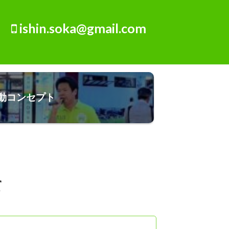
ishin.soka@gmail.com
動コンセプト
て