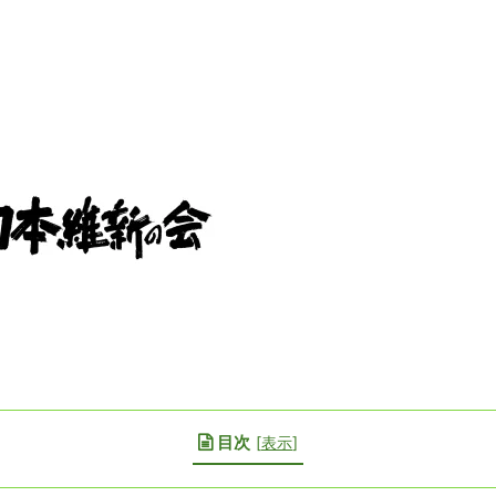
目次
[
表示
]