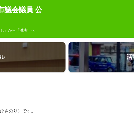
市議会議員 公
し」から「誠実」へ
ル
活
(ひさのり）です。