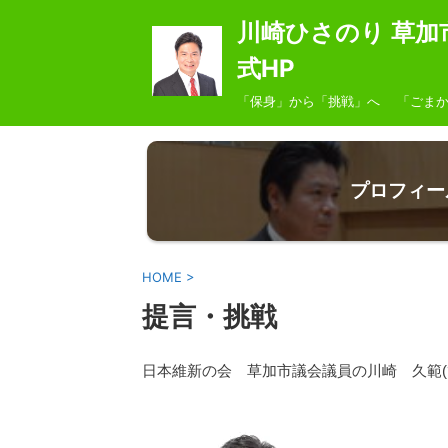
川崎ひさのり 草加
式HP
「保身」から「挑戦」へ 「ごまか
プロフィー
HOME
>
提言・挑戦
日本維新の会 草加市議会議員の川崎 久範