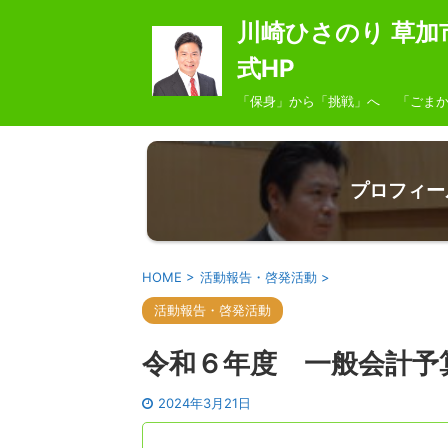
川崎ひさのり 草加
式HP
「保身」から「挑戦」へ 「ごまか
プロフィー
HOME
>
活動報告・啓発活動
>
活動報告・啓発活動
令和６年度 一般会計予
2024年3月21日