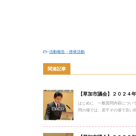
-
活動報告・啓発活動
関連記事
【草加市議会】２０２４
はじめに 一般質問内容につい
問の場では、若干その場で言い回し