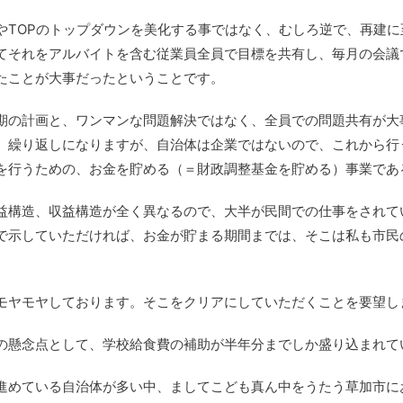
やTOPのトップダウンを美化する事ではなく、むしろ逆で、再建
てそれをアルバイトを含む従業員全員で目標を共有し、毎月の会議
たことが大事だったということです。
期の計画と、ワンマンな問題解決ではなく、全員での問題共有が大
、繰り返しになりますが、自治体は企業ではないので、これから行
を行うための、お金を貯める（＝財政調整基金を貯める）事業であ
益構造、収益構造が全く異なるので、大半が民間での仕事をされて
で示していただければ、お金が貯まる期間までは、そこは私も市民
モヤモヤしております。そこをクリアにしていただくことを要望し
の懸念点として、学校給食費の補助が半年分までしか盛り込まれて
進めている自治体が多い中、ましてこども真ん中をうたう草加市に