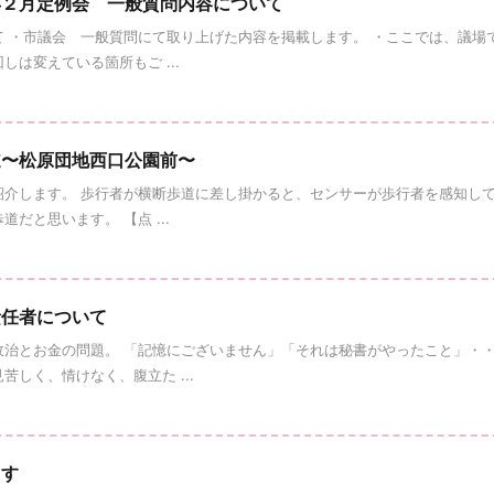
年２月定例会 一般質問内容について
て ・市議会 一般質問にて取り上げた内容を掲載します。 ・ここでは、議場
は変えている箇所もご ...
道〜松原団地西口公園前〜
紹介します。 歩行者が横断歩道に差し掛かると、センサーが歩行者を感知して
だと思います。 【点 ...
責任者について
政治とお金の問題。 「記憶にございません」「それは秘書がやったこと」・
しく、情けなく、腹立た ...
ます