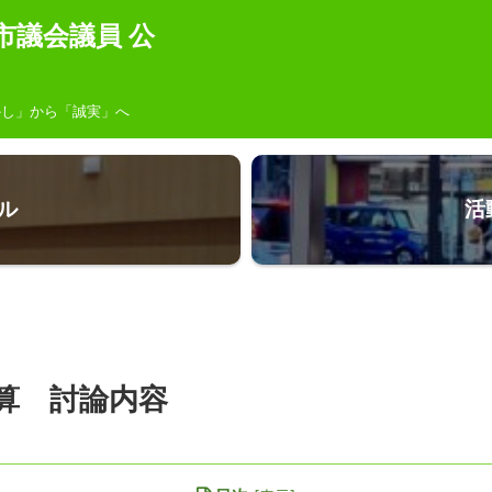
市議会議員 公
し」から「誠実」へ
ル
活
算 討論内容