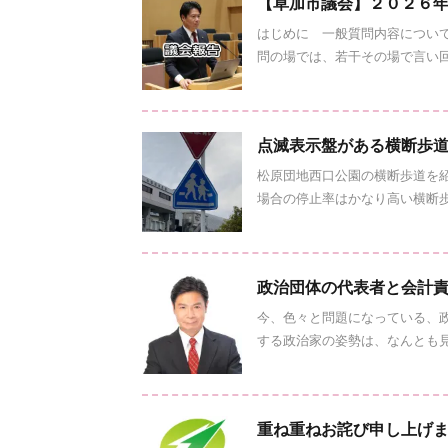
【草加市議会】２０２６
はじめに 一般質問内容につい
問の場では、若干その場で言い回し
点滅表示盤がある横断歩
松原団地西口公園の横断歩道を
場合の停止率はかなり高い横断歩道
政治団体の代表者と会計
今、色々と問題になっている、
する政治家の姿勢は、なんとも見苦
重ね重ねお詫び申し上げ