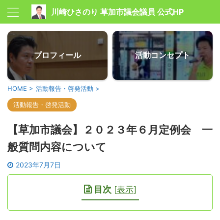
川崎ひさのり 草加市議会議員 公式HP
プロフィール
活動コンセプト
HOME
>
活動報告・啓発活動
>
活動報告・啓発活動
【草加市議会】２０２３年６月定例会 一
般質問内容について
2023年7月7日
目次
[
表示
]