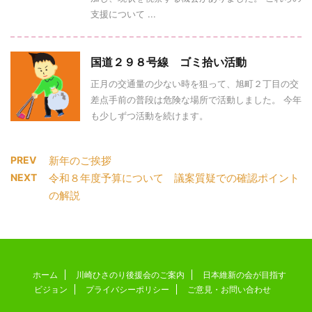
支援について ...
国道２９８号線 ゴミ拾い活動
正月の交通量の少ない時を狙って、旭町２丁目の交
差点手前の普段は危険な場所で活動しました。 今年
も少しずつ活動を続けます。
PREV
新年のご挨拶
NEXT
令和８年度予算について 議案質疑での確認ポイント
の解説
ホーム
川崎ひさのり後援会のご案内
日本維新の会が目指す
ビジョン
プライバシーポリシー
ご意見・お問い合わせ