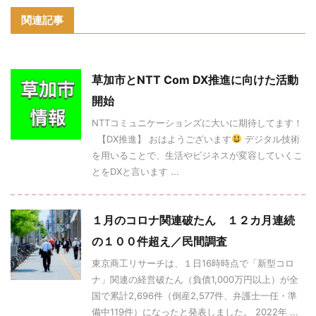
関連記事
草加市とNTT Com DX推進に向けた活動
開始
NTTコミュニケーションズに大いに期待してます！
【DX推進】 おはようございます
デジタル技術
を用いることで、生活やビジネスが変容していくこ
とをDXと言います ...
１月のコロナ関連破たん １２カ月連続
の１００件超え／民間調査
東京商工リサーチは、１日16時時点で「新型コロ
ナ」関連の経営破たん（負債1,000万円以上）が全
国で累計2,696件（倒産2,577件、弁護士一任・準
備中119件）になったと発表しました。 2022年 ...