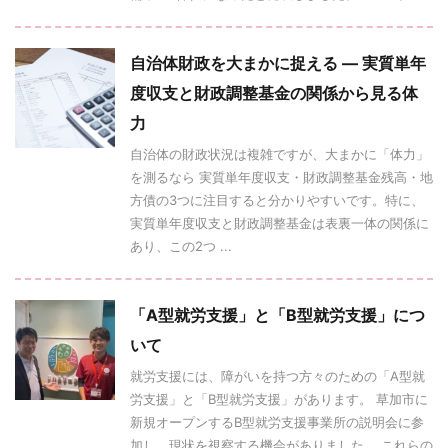
自治体財政を大まかに捉える ― 実質単年
度収支と財政調整基金の関係から見る体
力
自治体の財政状況は複雑ですが、大まかに「体力」
を測るなら 実質単年度収支・財政調整基金残高・地
方債の3つに注目すると分かりやすいです。特に、
実質単年度収支と財政調整基金は表裏一体の関係に
あり、この2つ ...
「A型就労支援」と「B型就労支援」につ
いて
就労支援には、障がいを持つ方々のための「A型就
労支援」と「B型就労支援」があります。 草加市に
新規オープンするB型就労支援事業所の説明会に参
加し、現状を視察する機会がありました。 これらの